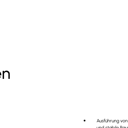
FLÄCHE
SU
4-2025
/
/
en
Ausführung von
und stabile Bau